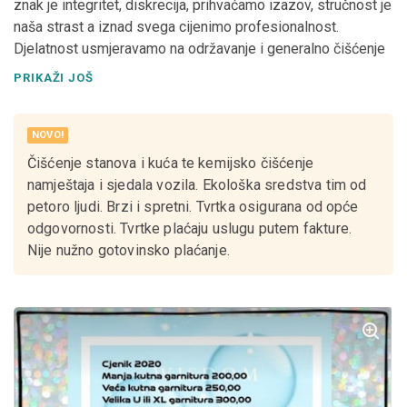
znak je integritet, diskrecija, prihvaćamo izazov, stručnost je
naša strast a iznad svega cijenimo profesionalnost.
Djelatnost usmjeravamo na održavanje i generalno čišćenje
domova,kao i dubinsko čišćenje namještaja i vozila.
PRIKAŽI JOŠ
Povjerenje i kvalitetna komunikacija su ključni i neprocjenjivi
u odnosima. Trudimo se da ispunimo vaše zamisli i
zahtjeve, te da ostvarimo, ujedno i zadržimo vaše
NOVO!
zadovoljstvo. Naš cilj je jednostavan: mi brinemo o Vama
Čišćenje stanova i kuća te kemijsko čišćenje
kako bi Vama osigurali neprocjenjivi trenutak slobodnog
namještaja i sjedala vozila. Ekološka sredstva tim od
vremena, ili Vas oslobodili nepotrebnog stresa kako bi se
petoro ljudi. Brzi i spretni. Tvrtka osigurana od opće
Vi mogli posvetiti sebi i svojim bližnjima. Stojimo vam na
odgovornosti. Tvrtke plaćaju uslugu putem fakture.
raspolaganju, na vama je samo da nas kontaktirate i da se
Nije nužno gotovinsko plaćanje.
uvjerite u sve prednosti i kvalitete koje posjedujemo.
https://spotless-servis.hr