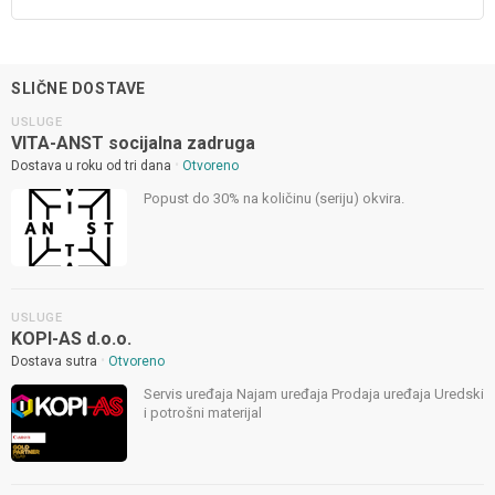
SLIČNE DOSTAVE
USLUGE
VITA-ANST socijalna zadruga
•
Dostava u roku od tri dana
Otvoreno
Popust do 30% na količinu (seriju) okvira.
USLUGE
KOPI-AS d.o.o.
•
Dostava sutra
Otvoreno
Servis uređaja Najam uređaja Prodaja uređaja Uredski
i potrošni materijal