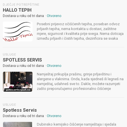
DJEČJE POTREPŠTINE
HALLO TEPIH
•
Dostava u roku od tri dana
Otvoreno
Posebni prijevoz očišćenih tepiha, poseban odvoz
prljavih tepiha, nema kontakta u dostavi, zaštitne
mjere, sigurnost i kvaliteta prije svega. Nema doticaja
između prljavih i čistih tepiha, dezinficira se svaka
narudžba, prirodnim i ekološki čistim
dezinficijensima, neop...
USLUGE
SPOTLESS SERVIS
•
Dostava u roku od tri dana
Otvoreno
Namještaj prikuplja prašinu, grinje prljavštinu i
alergene u vlaknima. Onda, kada sjedneš ili legneš na
namještaj, udahneš sve to. Dakle, možete razumjeti
zašto preporučujemo profesionalno čišćenje
namještaja. Ukoliko šmrcate dulje vrijeme znači da
ste već alergični na ...
USLUGE
Spotless Servis
•
Dostava u roku od tri dana
Otvoreno
Dubinsko kemijsko čišćenje namještaja i sjedala