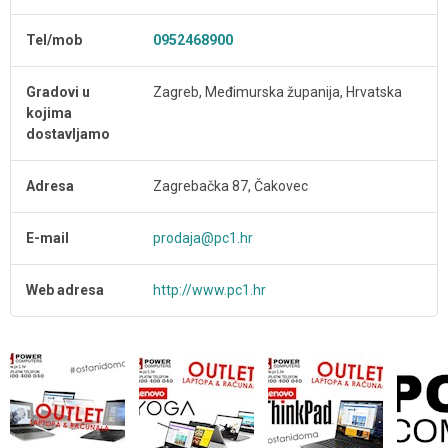
Tel/mob
0952468900
Gradovi u
Zagreb, Međimurska županija, Hrvatska
kojima
dostavljamo
Adresa
Zagrebačka 87, Čakovec
E-mail
prodaja@pc1.hr
Web adresa
http://www.pc1.hr