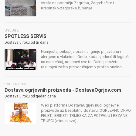
vozila na području Zagreba, Zagrebačke i
Krapinsko-zagorske županije.
USLUGE
SPOTLESS SERVIS
Dostava u roku od tri dana
Namještaj prikuplja prašinu, grinje prljavštinu i
alergene u vlaknima. Onda, kada sjedneš ili legneš
na namještaj, udahneš sve to. Dakle, možete
razumjeti zašto preporučujemo profesionalno
čišćenje namještaja. Ukoliko šmrcate dulje vrijeme
znači da ste već alergični na ...
SVE ZA DOM
Dostava ogrjevnih proizvoda - DostavaOgrjev.com
Dostava u roku od tjedan dana
Web platforma DostavaOgrjev nudi ogrjevne
proizvode uz besplatnu dostavu: OGRJEVNO DRVO,
PELETI, BRIKETI, TRIJESKA ZA POTPALU I REZANE
TRUPCI (vrtne staze).