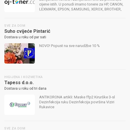
cijene istih. U ponudi imamo tonere za HP, CANON,
LEXMARK, EPSON, SAMSUNG, XEROX, BROTHER,
KONICA MINOLTA, RICOH, PANASONIC,
NASHUATEC, KYOCERA...
SVE ZA DOM
Suho cvijeće Pintarić
Dostava u roku od par sati
NOVO! Popust na sve narudžbe 10 %
HIGIJENA I KOZMETIKA
Tapess d.o.o.
Dostava u roku od tri dana
ANTIKORONA artikli: Maske ffp2 Kirurške 3-sl
Dezinfekcija ruku Dezinfekcija površina Viziri
Rukavice
SVE ZA DOM