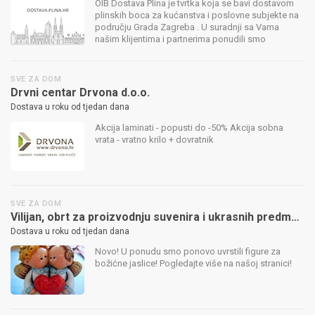
OIB Dostava Plina je tvrtka koja se bavi dostavom
plinskih boca za kućanstva i poslovne subjekte na
području Grada Zagreba . U suradnji sa Vama
našim klijentima i partnerima ponudili smo
personaliziranu uslugu dostave koja prati potrebe i
želje Vas, naših kupaca . Radi ...
SVE ZA DOM
Drvni centar Drvona d.o.o.
Dostava u roku od tjedan dana
Akcija laminati - popusti do -50% Akcija sobna
vrata - vratno krilo + dovratnik
SVE ZA DOM
Vilijan, obrt za proizvodnju suvenira i ukrasnih predmeta
Dostava u roku od tjedan dana
Novo! U ponudu smo ponovo uvrstili figure za
božićne jaslice! Pogledajte više na našoj stranici!