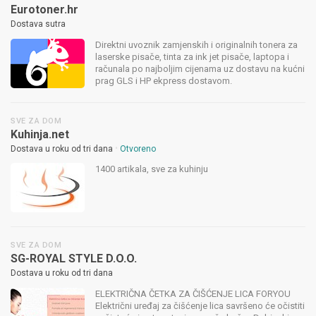
Eurotoner.hr
Dostava sutra
Direktni uvoznik zamjenskih i originalnih tonera za
laserske pisače, tinta za ink jet pisače, laptopa i
računala po najboljim cijenama uz dostavu na kućni
prag GLS i HP ekpress dostavom.
SVE ZA DOM
Kuhinja.net
•
Dostava u roku od tri dana
Otvoreno
1400 artikala, sve za kuhinju
SVE ZA DOM
SG-ROYAL STYLE D.O.O.
Dostava u roku od tri dana
ELEKTRIČNA ČETKA ZA ČIŠĆENJE LICA FORYOU
Električni uređaj za čišćenje lica savršeno će očistiti