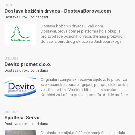
OPG
Dostava božićnih drvaca - DostavaBorova.com
Dostava u roku od par sati
Dostava božićnih drvaca u Vaš dom.
DostavaBorova.com je platforma koja okuplja
proizvođače božićnih drvaca. Svi naši proizvodi
dolaze iz prirodnog okruženja Jastrebarskog i
okolice. Nordijska jela Srebrna (silver) smreka
Obična smreka Živa drvca
USLUGE
Devito promet d.o.o.
Dostava u roku od tri dana
Originalni i zamjenski rezervni dijelovi, te pribor za
sve kućanske aparate - grijači, pumpe, elektronike,
ventili, filteri i sl. Vrećice i filteri za usisavače.
Kotačići za košaru perilice posuđa. Artikle možete
kupiti i preuzeti u našoj poslovnici bez naknade za
dosta...
USLUGE
Spotless Servis
Dostava u roku od tri dana
Dubinsko kemijsko čišćenje namještaja i sjedala