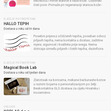
nečistoću i mrtve stanice s vaše kože. -Dubinski
čisti pore -Pomaže pri regeneraciji stanica kože -
Nježno masira lice -Ostavlja kožu glatkom i svježom
-Uređaj je vodootpo...
DJEČJE POTREPŠTINE
HALLO TEPIH
Dostava u roku od tri dana
Posebni prijevoz očišćenih tepiha, poseban odvoz
prljavih tepiha, nema kontakta u dostavi, zaštitne
mjere, sigurnost i kvaliteta prije svega. Nema
doticaja između prljavih i čistih tepiha, dezinficira
se svaka narudžba, prirodnim i ekološki čistim
dezinficijensima, neop...
DJEČJE POTREPŠTINE
Magical Book Lab
Dostava u roku od tjedan dana
Zlatotisak na koricama, mekane baršunaste korice
u raznim bojama s personalizacijom po želji.
Beskontaktna GLS dostava za cijelu Hrvatsku i
inozemstvo.
USLUGE