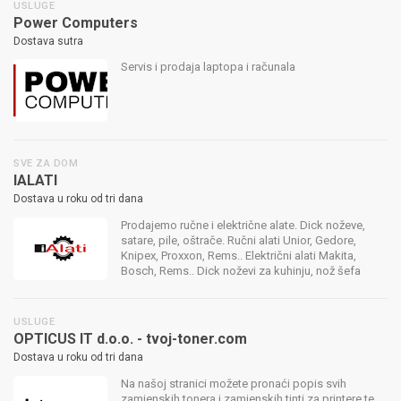
USLUGE
Power Computers
Dostava sutra
Servis i prodaja laptopa i računala
SVE ZA DOM
IALATI
Dostava u roku od tri dana
Prodajemo ručne i električne alate. Dick noževe,
satare, pile, oštrače. Ručni alati Unior, Gedore,
Knipex, Proxxon, Rems.. Električni alati Makita,
Bosch, Rems.. Dick noževi za kuhinju, nož šefa
kuhinje, nož za pršut, mesarski noževi, nož za sir,
satare, pile...
USLUGE
OPTICUS IT d.o.o. - tvoj-toner.com
Dostava u roku od tri dana
Na našoj stranici možete pronaći popis svih
zamjenskih tonera i zamjenskih tinti za printere,te