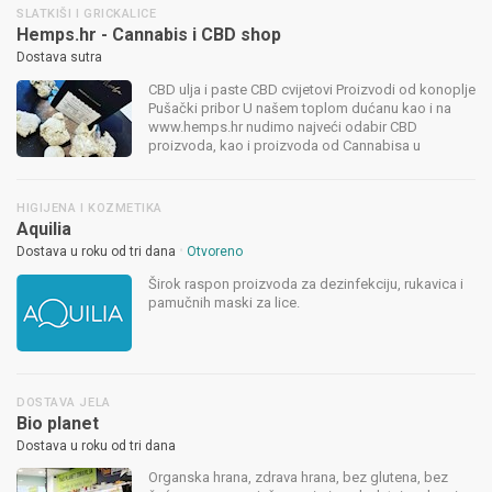
SLATKIŠI I GRICKALICE
Hemps.hr - Cannabis i CBD shop
Dostava sutra
CBD ulja i paste CBD cvijetovi Proizvodi od konoplje
Pušački pribor U našem toplom dućanu kao i na
www.hemps.hr nudimo najveći odabir CBD
proizvoda, kao i proizvoda od Cannabisa u
Hrvatskoj. U ponudi imamo i vlastiti premium
cannabis brand cvjetova - Cheeba. Svi proizvo...
HIGIJENA I KOZMETIKA
Aquilia
•
Dostava u roku od tri dana
Otvoreno
Širok raspon proizvoda za dezinfekciju, rukavica i
pamučnih maski za lice.
DOSTAVA JELA
Bio planet
Dostava u roku od tri dana
Organska hrana, zdrava hrana, bez glutena, bez