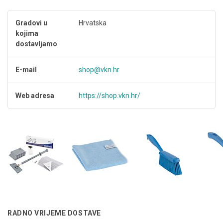
Gradovi u
Hrvatska
kojima
dostavljamo
E-mail
shop@vkn.hr
Web adresa
https://shop.vkn.hr/
RADNO VRIJEME DOSTAVE