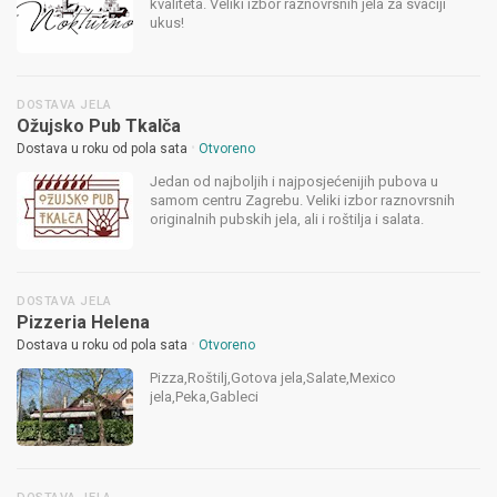
kvaliteta. Veliki izbor raznovrsnih jela za svačiji
ukus!
DOSTAVA JELA
Ožujsko Pub Tkalča
•
Dostava u roku od pola sata
Otvoreno
Jedan od najboljih i najposjećenijih pubova u
samom centru Zagrebu. Veliki izbor raznovrsnih
originalnih pubskih jela, ali i roštilja i salata.
DOSTAVA JELA
Pizzeria Helena
•
Dostava u roku od pola sata
Otvoreno
Pizza,Roštilj,Gotova jela,Salate,Mexico
jela,Peka,Gableci