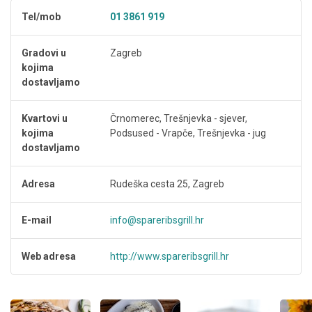
Tel/mob
01 3861 919
Gradovi u
Zagreb
kojima
dostavljamo
Kvartovi u
Črnomerec, Trešnjevka - sjever,
kojima
Podsused - Vrapče, Trešnjevka - jug
dostavljamo
Adresa
Rudeška cesta 25, Zagreb
E-mail
info@spareribsgrill.hr
Web adresa
http://www.spareribsgrill.hr