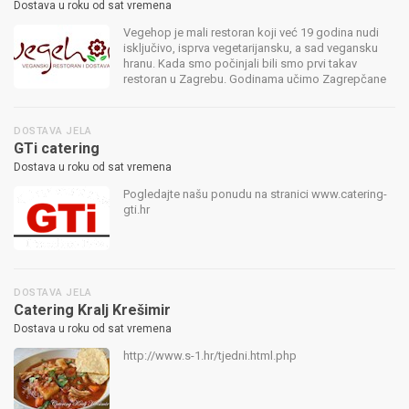
Dostava u roku od sat vremena
Vegehop je mali restoran koji već 19 godina nudi
isključivo, isprva vegetarijansku, a sad vegansku
hranu. Kada smo počinjali bili smo prvi takav
restoran u Zagrebu. Godinama učimo Zagrepčane
da se zdravo hrane i nudimo im namirnice koje su,
neki, po prvi put imali pril...
DOSTAVA JELA
GTi catering
Dostava u roku od sat vremena
Pogledajte našu ponudu na stranici www.catering-
gti.hr
DOSTAVA JELA
Catering Kralj Krešimir
Dostava u roku od sat vremena
http://www.s-1.hr/tjedni.html.php