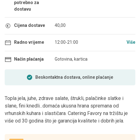
potrebno za
dostavu
Cijena dostave
40,00
Radno vrijeme
12:00-21:00
Više
Način plaćanja
Gotovina, kartica
Beskontaktna dostava, online plaćanje
Topla jela, juhe, zdrave salate, štrukli, palačinke slatke i
slane, fini knedli...domaća ukusna hrana spremana od
vrhunskih kuhara i slastičara. Catering Favory na tržištu je
više od 30 godina što je garancija kvalitete i dobrih jela.