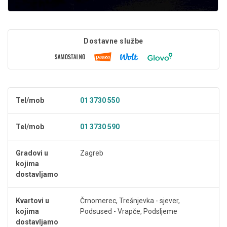
Dostavne službe
Tel/mob
01 3730 550
Tel/mob
01 3730 590
Gradovi u
Zagreb
kojima
dostavljamo
Kvartovi u
Črnomerec, Trešnjevka - sjever,
kojima
Podsused - Vrapče, Podsljeme
dostavljamo