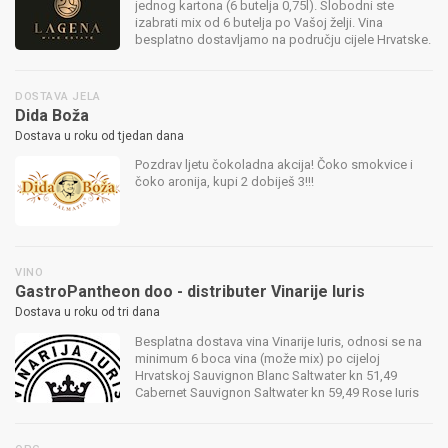
jednog kartona (6 butelja 0,75l). Slobodni ste
izabrati mix od 6 butelja po Vašoj želji. Vina
besplatno dostavljamo na području cijele Hrvatske.
DOSTAVA JELA
Dida Boža
Dostava u roku od tjedan dana
Pozdrav ljetu čokoladna akcija! Čoko smokvice i
čoko aronija, kupi 2 dobiješ 3!!!
VINO
GastroPantheon doo - distributer Vinarije Iuris
Dostava u roku od tri dana
Besplatna dostava vina Vinarije Iuris, odnosi se na
minimum 6 boca vina (može mix) po cijeloj
Hrvatskoj Sauvignon Blanc Saltwater kn 51,49
Cabernet Sauvignon Saltwater kn 59,49 Rose Iuris
kn 33,99 Pink Moscato kn 48,49 Traminac +
Graševina kn 26,99 Cabernet + Merlot k...