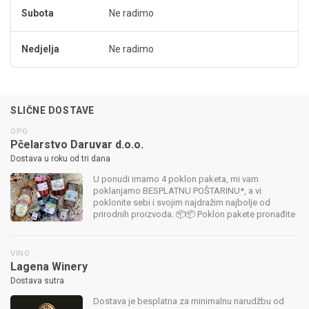
Subota
Ne radimo
Nedjelja
Ne radimo
SLIČNE DOSTAVE
OPG
Pčelarstvo Daruvar d.o.o.
Dostava u roku od tri dana
U ponudi imamo 4 poklon paketa, mi vam
poklanjamo BESPLATNU POŠTARINU*, a vi
poklonite sebi i svojim najdražim najbolje od
prirodnih proizvoda. 📦📦 Poklon pakete pronađite
u našem webshopu: https://pcelarstvo-
daruvar.hr/product-category/poklonpaketi/
*Besplatna pošta...
VINO
Lagena Winery
Dostava sutra
Dostava je besplatna za minimalnu narudžbu od