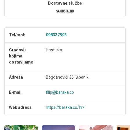
Dostavne službe
Tel/mob
098337993
Gradovi u
Hrvatska
kojima
dostavljamo
Adresa
Bogdanovići 36, Šibenik
E-mail
filip@baraka.co
Web adresa
https://baraka.co/hr/