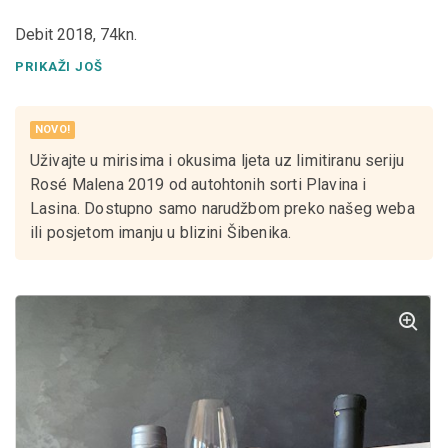
Debit 2018, 74kn.
Rosé Malena 2019, 78kn.
PRIKAŽI JOŠ
Mocira 2017 Merlot&Plavina, 79,50kn.
Prisbus Riserva 2015, 165kn
NOVO!
Za više vina uključujući našu Riserva liniju i detaljne opise
Uživajte u mirisima i okusima ljeta uz limitiranu seriju
posjetite naš web https://baraka.co/hr/shop/
Rosé Malena 2019 od autohtonih sorti Plavina i
Lasina. Dostupno samo narudžbom preko našeg weba
ili posjetom imanju u blizini Šibenika.