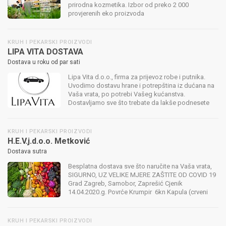
prirodna kozmetika. Izbor od preko 2 000
provjerenih eko proizvoda
KRUH I PEKARSKI PROIZVODI
LIPA VITA DOSTAVA
Dostava u roku od par sati
Lipa Vita d.o.o., firma za prijevoz robe i putnika.
Uvodimo dostavu hrane i potrepština iz dućana na
Vaša vrata, po potrebi Vašeg kućanstva.
Dostavljamo sve što trebate da lakše podnesete
situaciju u kojoj smo se svi našli. Samo nam javite
popis stvari koje želite i bi...
KRUH I PEKARSKI PROIZVODI
H.E.V.j.d.o.o. Metković
Dostava sutra
Besplatna dostava sve što naručite na Vaša vrata,
SIGURNO, UZ VELIKE MJERE ZAŠTITE OD COVID 19
Grad Zagreb, Samobor, Zaprešić Cjenik
14.04.2020.g. Povrće Krumpir 6kn Kapula (crveni
luk) 7kn Mrkva 8kn Češnjak 50kn Rajčica 15kn
Paprika babura 20kn Cvjetača 20kn Bro...
KRUH I PEKARSKI PROIZVODI