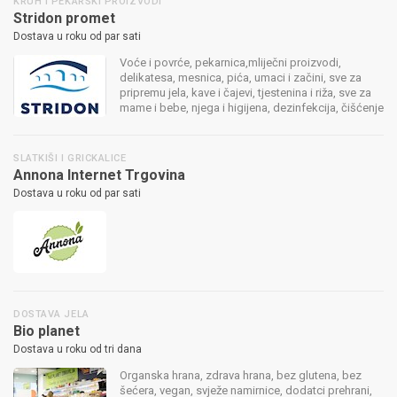
KRUH I PEKARSKI PROIZVODI
Stridon promet
Dostava u roku od par sati
Voće i povrće, pekarnica,mliječni proizvodi,
delikatesa, mesnica, pića, umaci i začini, sve za
pripremu jela, kave i čajevi, tjestenina i riža, sve za
mame i bebe, njega i higijena, dezinfekcija, čišćenje
i pospremanje, party asortiman, sve i za kućne
ljubimce možete pr...
SLATKIŠI I GRICKALICE
Annona Internet Trgovina
Dostava u roku od par sati
DOSTAVA JELA
Bio planet
Dostava u roku od tri dana
Organska hrana, zdrava hrana, bez glutena, bez
šećera, vegan, svježe namirnice, dodatci prehrani,